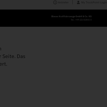
Anbieter
My TruckPoint Login
Bleses Kraftfahrzeuge GmbH & Co. KG
Tel.:
+49 221 82801 0
n
 Seite. Das
ert.