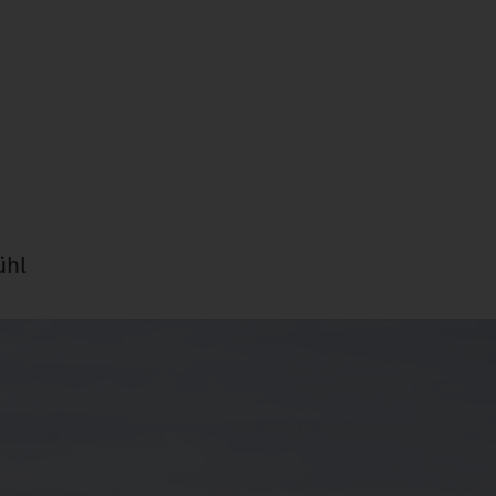
d
ühl