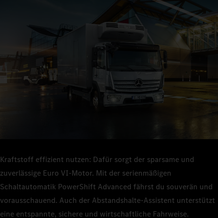
Mit seinen robusten und bewährten Komponenten bietet dir der
Atego Technik, auf die du dich verlassen kannst – egal ob in
Mit dem Atego kannst du deine Fahrzeugauslastung und -
engen Durchfahrten, Hinterhöfen oder im Stop‑and‑go-
nutzung steigern und länger auf der Straße bleiben. Sein
Stadtverkehr.
Kraftstoffverbrauch ist niedrig – die Gesamtkosten sind es
auch.
Kraftstoff effizient nutzen: Dafür sorgt der sparsame und
zuverlässige Euro VI‑Motor. Mit der serienmäßigen
Schaltautomatik PowerShift Advanced fährst du souverän und
vorausschauend. Auch der Abstandshalte-Assistent unterstützt
eine entspannte, sichere und wirtschaftliche Fahrweise.