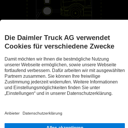
An deiner Seite
Assistenzsysteme
Die Abbildungen und Texte können auch Zubehör und Sonderausstattungen
enthalten, die nicht zum serienmäßigen Lieferumfang gehören. Die gezeigten
Abbildungen sind nur beispielhaft und geben nicht notwendigerweise den
tatsächlichen Zustand der Originalfahrzeuge wieder. Das Aussehen der
Originalfahrzeuge kann von diesen Abbildungen abweichen. Änderungen sind