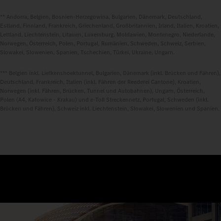
** Andorra, Belgien, Bosnien-Herzegowina, Bulgarien, Dänemark, Deutschland,
Estland, Finnland, Frankreich, Griechenland, Großbritannien, Irland, Italien, Kroatien,
Lettland, Liechtenstein, Litauen, Luxemburg, Moldawien, Montenegro, Niederlande,
Norwegen, Österreich, Polen, Portugal, Rumänien, Schweden, Schweiz, Serbien,
Slowakei, Slowenien, Spanien, Tschechien, Türkei, Ukraine, Ungarn.
*** Belgien inkl. Liefkenshoektunnel, Bulgarien, Dänemark (inkl. Brücken und Fähren),
Deutschland, Frankreich, Italien (inkl. Fähren der Reederei Cantone), Kroatien,
Norwegen (inkl. Fähren, Brücken, Tunnel und Autobahnen), Ungarn, Österreich,
Polen (A4, Katowice - Krakau) und e-Toll Streckennetz, Portugal, Schweden (inkl.
Brücken und Fähren), Schweiz inkl. Liechtenstein, Slowakei, Slowenien und Spanien.